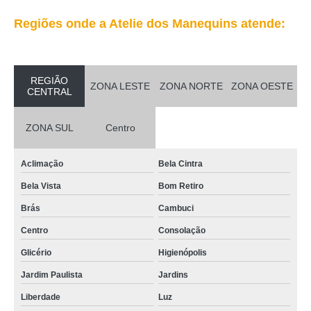
Regiões onde a Atelie dos Manequins atende:
REGIÃO
ZONA LESTE
ZONA NORTE
ZONA OESTE
CENTRAL
ZONA SUL
Centro
Aclimação
Bela Cintra
Bela Vista
Bom Retiro
Brás
Cambuci
Centro
Consolação
Glicério
Higienópolis
Jardim Paulista
Jardins
Liberdade
Luz