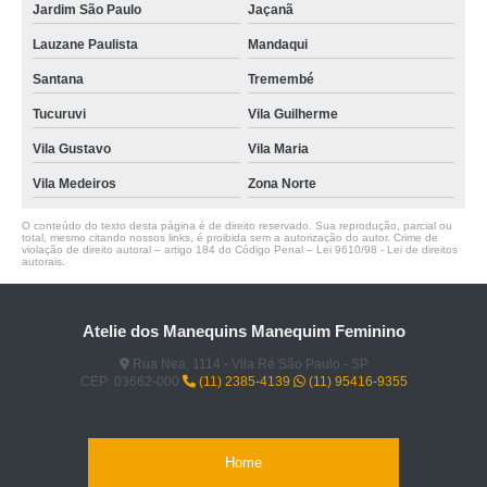
Jardim São Paulo
Jaçanã
Lauzane Paulista
Mandaqui
Santana
Tremembé
Tucuruvi
Vila Guilherme
Vila Gustavo
Vila Maria
Vila Medeiros
Zona Norte
O conteúdo do texto desta página é de direito reservado. Sua reprodução, parcial ou
total, mesmo citando nossos links, é proibida sem a autorização do autor. Crime de
violação de direito autoral – artigo 184 do Código Penal –
Lei 9610/98 - Lei de direitos
autorais
.
Atelie dos Manequins Manequim Feminino
Rua Nea, 1114 - Vila Ré São Paulo - SP
CEP: 03662-000
(11) 2385-4139
(11) 95416-9355
Home