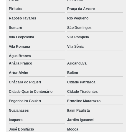
Pirituba
Praça da Arvore
Raposo Tavares
Rio Pequeno
Sumaré
São Domingos
Vila Leopoldina
Vila Pompeia
Vila Romana
Vila Sônia
Água Branca
Anália Franco
Aricanduva
Artur Alvim
Belém
Chácara do Piqueri
Cidade Patriarca
Cidade Quarto Centenário
Cidade Tiradentes
Engenheiro Goulart
Ermelino Matarazzo
Guaianases
Itaim Paulista
Itaquera
Jardim Iguatemi
José Bonifácio
Mooca