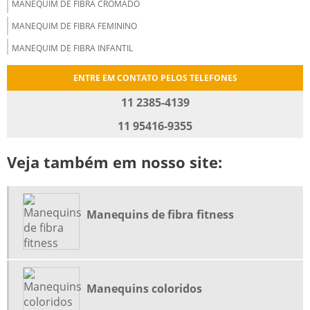
MANEQUIM DE FIBRA CROMADO
MANEQUIM DE FIBRA FEMININO
MANEQUIM DE FIBRA INFANTIL
MANEQUIM DE FIBRA NEGRA
ENTRE EM CONTATO PELOS TELEFONES
MANEQUIM DE FIBRA PLUS SIZE
11 2385-4139
MANEQUIM DIRETO DA FABRICA
11 95416-9355
MANEQUIM EXPOSITOR FEMININO
Veja também em nosso site:
MANEQUIM EXPOSITOR INFANTIL
MANEQUIM EXPOSITOR MASCULINO
MANEQUIM PLUS SIZE DE FIBRA
Manequins de fibra fitness
MANEQUIM PLUS SIZE FEMININO
MANEQUIM PLUS SIZE MASCULINO
MANEQUINS COLORIDOS
Manequins coloridos
MANEQUINS DE FIBRA FITNESS