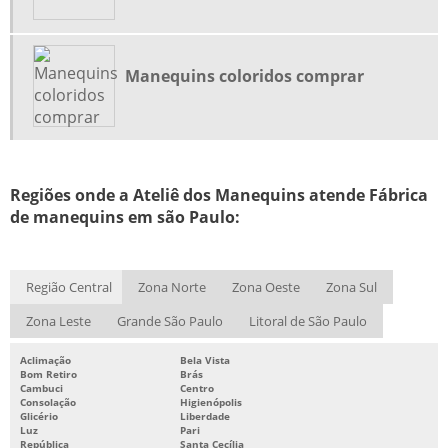
MANEQUINS E EXPOSITORES PARA LOJAS
MANUTENÇÃO DE MANEQUINS
PINTAR MANEQUIM DE FIBRA
Manequins coloridos comprar
PINTURA DE MANEQUINS
REFORMA DE MANEQUINS SP
REFORMA E PINTURA DE MANEQUIM DE FIBRA
Regiões onde a Ateliê dos Manequins atende Fábrica
RESTAURAÇÃO DE MANEQUINS
de manequins em são Paulo:
FABRICA DE MANEQUINS
MANEQUIM INFANTIL COMPRAR
Região Central
Zona Norte
Zona Oeste
Zona Sul
MANEQUIM DE FIBRA
Zona Leste
Grande São Paulo
Litoral de São Paulo
MANEQUIM FEMININO NEGRA
COMPRAR MANEQUIM FEMININO
Aclimação
Bela Vista
Bom Retiro
Brás
MANEQUINS COLORIDOS COMPRAR
Cambuci
Centro
Consolação
Higienópolis
Glicério
Liberdade
COMPRAR MANEQUIM
Luz
Pari
República
Santa Cecília