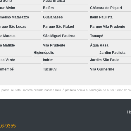
la Sônia
Água Branca
tur Alvim
Belém
Chácara do Piqueri
Manequim Feminino de Fi
melino Matarazzo
Guaianases
Itaim Paulista
Manequim Feminino 
rque São Lucas
Parque São Rafael
Parque Vila Prudente
Manequim Feminino para L
o Mateus
São Miguel Paulista
Tatuapé
Manequim Feminino pa
la Matilde
Vila Prudente
Água Rasa
Manequim Infanti
Higienópolis
Jardim Paulista
Manequim Infantil c
sa Verde
Imirim
Jardim São Paulo
Manequim Infantil 
remembé
Tucuruvi
Vila Guilherme
Manequim Infantil
Manequim Infantil para Lo
parcial ou total, mesmo citando nossos links, é proibida sem a autorização do autor. Crime de vi
Manequim Infantil sem
Manequim Masculino Bra
H
Manequim Masculino c
16-9355
Manequim Masculino Corp