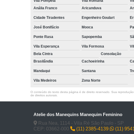
Vila Pompeia
Vila Romana
Vi
Anália Franco
Aricanduva
Ar
Cidade Tiradentes
Engenheiro Goulart
Er
José Bonifácio
Mooca
Pa
Ponte Rasa
Sapopemba
Sã
Vila Esperança
Vila Formosa
Vi
Bela Cintra
Consolação
Brasilândia
Cachoeirinha
Ca
Mandaqui
Santana
T
Vila Medeiros
Zona Norte
O conteúdo do texto desta página é de direito reservado. Sua reprodução, 
de direitos autorais
.
Atelie dos Manequins Manequim Feminino
Rua Nea, 1114 - Vila Ré São Paulo - SP
CEP: 03662-000
(11) 2385-4139
(11) 954