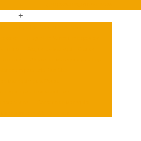
(11) 2385-4139
(11) 95416-9355
im
Aluguel de Manequim de Vitrine
corativo
Aluguel de Manequim Expositor
Feminino
Aluguel de Manequim Grande
 Boutique
Aluguel de Manequim para Loja
 Manequim para Loja Plus Size
l de Manequim para Roupa
Manequim para Roupas íntimas
para Vitrine
Conserto de Manequim
e Manequim com Mão Quebrada
to de Manequim Expositor
e Manequim Grávida para Loja