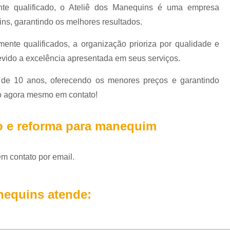
Locação de Manequim de 
te qualificado, o Ateliê dos Manequins é uma empresa
Locação de Manequim Femi
ns, garantindo os melhores resultados.
Locação de 
ente qualificados, a organização prioriza por qualidade e
Locação d
evido a excelência apresentada em seus serviços.
Locação de Manequim para
de 10 anos, oferecendo os menores preços e garantindo
Locação Manequ
do agora mesmo em contato!
Manequim de Plástic
o e reforma para manequim
Manequim Meio Corpo de 
Manequim Meio Corpo Fe
em contato por email.
Manequim
Manequim M
nequins atende:
Manequim Mei
Manequim Meio Corpo para