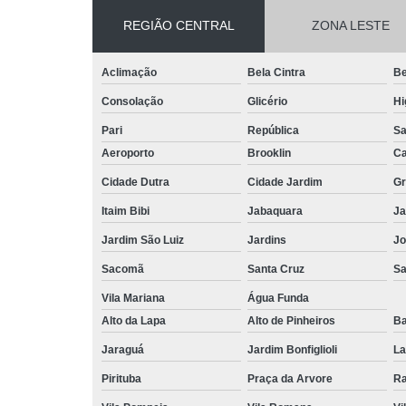
REGIÃO CENTRAL
ZONA LESTE
Aclimação
Bela Cintra
Be
Consolação
Glicério
Hi
Pari
República
Sa
Aeroporto
Brooklin
Ca
Cidade Dutra
Cidade Jardim
Gr
Itaim Bibi
Jabaquara
Ja
Jardim São Luiz
Jardins
Jo
Sacomã
Santa Cruz
Sa
Vila Mariana
Água Funda
Alto da Lapa
Alto de Pinheiros
Ba
Jaraguá
Jardim Bonfiglioli
La
Pirituba
Praça da Arvore
Ra