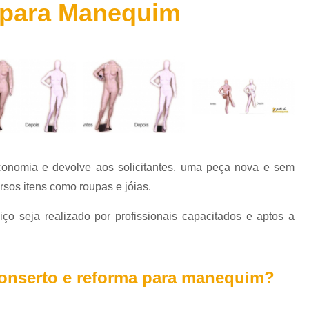
 para Manequim
Conserto de Manequim para
Manequins
corpo
Consert
inteiro
Conserto para 
Manequins
femininos
Conserto para
Manequins
Conserto para Manequim d
infantis
Empresa de Manequ
Manequins
masculinos
Empresa de Manequim de V
onomia e devolve aos solicitantes, uma peça nova e sem
Empresa de Manequim E
ersos itens como roupas e jóias.
Empresa de Manequim Gran
ço seja realizado por profissionais capacitados e aptos a
Empresa de Manequim para
Empresa de Manequim para L
Locação de Maneq
conserto e reforma para manequim?
Locação de