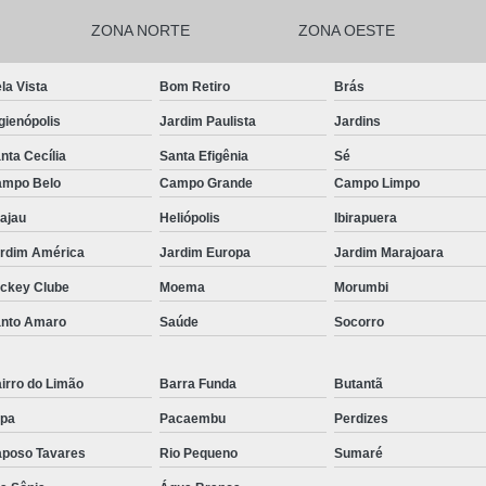
Manequim Cabeç
ZONA NORTE
ZONA OESTE
Manequim Cabeça de
Manequim Cabeça de 
la Vista
Bom Retiro
Brás
Manequim com Cabeç
gienópolis
Jardim Paulista
Jardins
Manequim com Cabeça de
nta Cecília
Santa Efigênia
Sé
mpo Belo
Campo Grande
Campo Limpo
Manequim de Cabeça c
ajau
Heliópolis
Ibirapuera
Manequim Corpo Intei
rdim América
Jardim Europa
Jardim Marajoara
Manequim Corpo Inteiro co
ckey Clube
Moema
Morumbi
Manequim Corpo Inteiro Co
nto Amaro
Saúde
Socorro
Manequim Corpo Inteiro M
Manequim Corpo Inteiro par
irro do Limão
Barra Funda
Butantã
Manequim 
pa
Pacaembu
Perdizes
Manequim de Corpo I
poso Tavares
Rio Pequeno
Sumaré
Manequim Feminino C