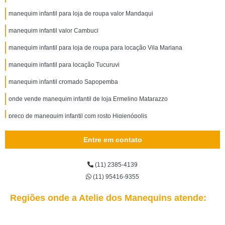
manequim infantil para loja de roupa valor Mandaqui
manequim infantil valor Cambuci
manequim infantil para loja de roupa para locação Vila Mariana
manequim infantil para locação Tucuruvi
manequim infantil cromado Sapopemba
onde vende manequim infantil de loja Ermelino Matarazzo
preço de manequim infantil com rosto Higienópolis
manequim infantil de fibra São Miguel Paulista
Entre em contato
onde vende manequim infantil Raposo Tavares
(11) 2385-4139
manequim infantil para locação Jardim Paulista
(11) 95416-9355
preço de manequim infantil Vila Mariana
Regiões onde a Atelie dos Manequins atende:
onde vende manequim infantil para loja de roupa Água Branca
preço de manequim infantil para loja de roupa Ipiranga