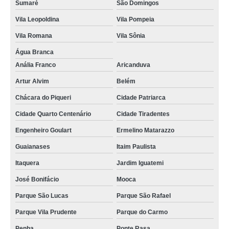
manequim infantil para vitrine São Miguel Paulista
Sumaré
São Domingos
onde vende manequim infantil para vitrine Jaçanã
Vila Leopoldina
Vila Pompeia
Vila Romana
Vila Sônia
onde vende manequim infantil de fibra Pedreira
Água Branca
preço de manequim infantil Cidade Ademar
Anália Franco
Aricanduva
preço de manequim infantil cabeça ovo Penha
Artur Alvim
Belém
manequim infantil sem rosto para locação Sumaré
Chácara do Piqueri
Cidade Patriarca
preço de manequim infantil fibra Saúde
Cidade Quarto Centenário
Cidade Tiradentes
manequim infantil para loja Vila Maria
Engenheiro Goulart
Ermelino Matarazzo
manequim infantil Butantã
Guaianases
Itaim Paulista
manequim infantil com rosto Ibirapuera
Itaquera
Jardim Iguatemi
preço de manequim infantil de loja Ibirapuera
José Bonifácio
Mooca
preço de manequim infantil para loja Jardins
Parque São Lucas
Parque São Rafael
manequim infantil sem rosto valor Jardins
Parque Vila Prudente
Parque do Carmo
onde vende manequim infantil cabeça ovo Moema
Penha
Ponte Rasa