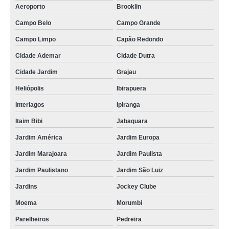
Aeroporto
Brooklin
manequim infantil sem rosto Itaim Paulista
Campo Belo
Campo Grande
manequim infantil fibra Chácara do Piqueri
Campo Limpo
Capão Redondo
manequim infantil cromado Alto da Lapa
Cidade Ademar
Cidade Dutra
manequim infantil para loja de roupa para locação Vila Prudente
Cidade Jardim
Grajau
manequim infantil para loja de roupa Vila Medeiros
Heliópolis
Ibirapuera
manequim infantil com rosto Vila Cruzeiro
Interlagos
Ipiranga
onde vende manequim infantil de loja Sumaré
Itaim Bibi
Jabaquara
onde vende manequim infantil para vitrine São Miguel Paulista
Jardim América
Jardim Europa
onde vende manequim infantil sem rosto Vila Cruzeiro
Jardim Marajoara
Jardim Paulista
preço de manequim infantil para loja Brasilândia
Jardim Paulistano
Jardim São Luiz
manequim infantil para loja Água Branca
Jardins
Jockey Clube
onde vende manequim infantil para loja Jardim Paulista
Moema
Morumbi
manequim infantil de fibra Pacaembu
Parelheiros
Pedreira