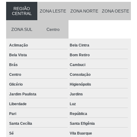
manequim infantil sem rosto Água Branca
REGIÃO
ZONA LESTE
ZONA NORTE
ZONA OESTE
CENTRAL
manequim infantil para loja de roupa valor Heliópolis
manequim infantil de loja Jardins
ZONA SUL
Centro
manequim infantil de loja Aeroporto
Aclimação
Bela Cintra
onde vende manequim infantil para loja de roupa Jardins
Bela Vista
Bom Retiro
manequim infantil Jockey Clube
Brás
Cambuci
preço de manequim infantil com rosto Artur Alvim
Centro
Consolação
preço de manequim infantil de loja Consolação
Glicério
Higienópolis
onde vende manequim infantil com rosto José Bonifácio
Jardim Paulista
Jardins
preço de manequim infantil para loja de roupa Vila Maria
Liberdade
Luz
preço de manequim infantil de fibra Mandaqui
Pari
República
manequim infantil cabeça ovo República
Santa Cecília
Santa Efigênia
onde vende manequim infantil cromado Vila Buarque
Sé
Vila Buarque