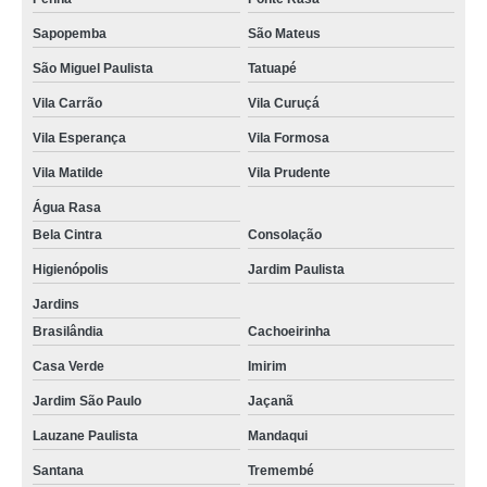
manequim infantil fibra Parque São Lucas
Sapopemba
São Mateus
São Miguel Paulista
Tatuapé
manequim infantil sem rosto para locação Cidade Jardim
Vila Carrão
Vila Curuçá
manequim infantil sem rosto valor Heliópolis
Vila Esperança
Vila Formosa
onde vende manequim infantil de fibra Alto de Pinheiros
Vila Matilde
Vila Prudente
onde vende manequim infantil cabeça ovo Tucuruvi
Água Rasa
preço de manequim infantil de fibra Glicério
Bela Cintra
Consolação
preço de manequim infantil cabeça ovo Cidade Jardim
Higienópolis
Jardim Paulista
Jardins
Brasilândia
Cachoeirinha
Casa Verde
Imirim
Jardim São Paulo
Jaçanã
Lauzane Paulista
Mandaqui
Santana
Tremembé