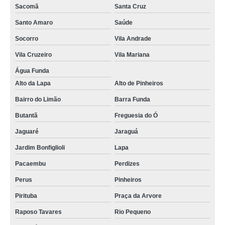
onde vende manequim infantil fibra Saúde
Sacomã
Santa Cruz
preço de manequim infantil sem rosto Parque São Rafael
Santo Amaro
Saúde
onde vende manequim infantil cromado Bela Cintra
Socorro
Vila Andrade
Vila Cruzeiro
Vila Mariana
onde vende manequim infantil com rosto Interlagos
Água Funda
onde vende manequim infantil fibra Jardim Paulista
Alto da Lapa
Alto de Pinheiros
preço de manequim infantil sem rosto Parque do Carmo
Bairro do Limão
Barra Funda
preço de manequim infantil cromado Vila Leopoldina
Butantã
Freguesia do Ó
preço de manequim infantil fibra Vila Mariana
Jaguaré
Jaraguá
onde vende manequim infantil para loja Rio Pequeno
Jardim Bonfiglioli
Lapa
manequim infantil cabeça ovo Raposo Tavares
Pacaembu
Perdizes
manequim infantil para loja de roupa Campo Limpo
Perus
Pinheiros
manequim infantil para vitrine Vila Matilde
Pirituba
Praça da Arvore
preço de manequim infantil para vitrine Vila Buarque
Raposo Tavares
Rio Pequeno